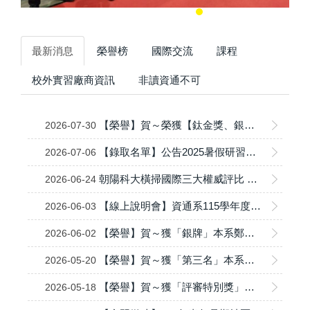
最新消息
榮譽榜
國際交流
課程
校外實習廠商資訊
非讀資通不可
【榮譽】賀～榮獲【鈦金獎、銀牌獎及銅牌獎】2026第8屆綠點子國際發明暨設計競賽 資訊與通訊系學生團隊
2026-07-30
【錄取名單】公告2025暑假研習營-跨域智慧物聯網實作探索研習營
2026-07-06
朝陽科大橫掃國際三大權威評比 勇奪全台私立科大品牌力冠軍 【別只看北科大、雲科大！台灣最強私立科技大學「世界排名比國立強」，企業超愛外國人搶讀】
2026-06-24
【線上說明會】資通系115學年度甄選入學
2026-06-03
【榮譽】賀～獲「銀牌」本系鄭煜輝院長指導學生吳松祐，獲2026第37屆ITEX馬來西亞國際發明展
2026-06-02
【榮譽】賀～獲「第三名」本系彭俊澄老師指導學生2026年全國技專校院學生實務專題製作競賽
2026-05-20
【榮譽】賀～獲「評審特別獎」本系鄭煜輝院長指導學生2025衛星數位應用創新大賽
2026-05-18